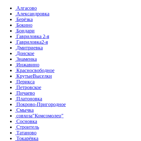
Алгасово
Александровка
Берёзка
Бокино
Бондари
Гавриловка 2-я
Гавриловка2-я
Дмитриевка
Донское
Знаменка
Инжавино
Красносвободное
КрутыеВыселки
Перикса
Петровское
Пичаево
Платоновка
Покрово-Пригородное
Смычка
совхоза"Комсомолец"
Сосновка
Строитель
Татаново
Токарёвка