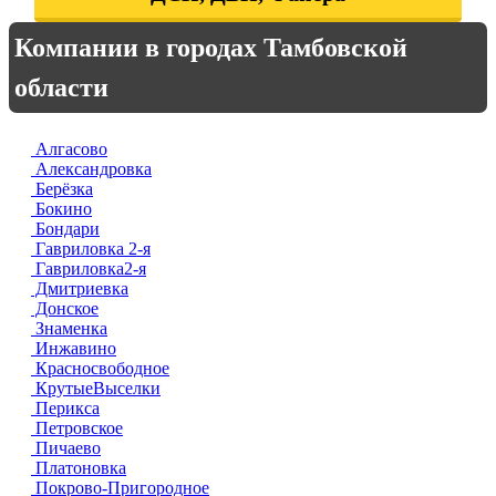
Компании в городах Тамбовской
области
Алгасово
Александровка
Берёзка
Бокино
Бондари
Гавриловка 2-я
Гавриловка2-я
Дмитриевка
Донское
Знаменка
Инжавино
Красносвободное
КрутыеВыселки
Перикса
Петровское
Пичаево
Платоновка
Покрово-Пригородное