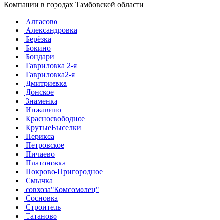
Компании в городах Тамбовской области
Алгасово
Александровка
Берёзка
Бокино
Бондари
Гавриловка 2-я
Гавриловка2-я
Дмитриевка
Донское
Знаменка
Инжавино
Красносвободное
КрутыеВыселки
Перикса
Петровское
Пичаево
Платоновка
Покрово-Пригородное
Смычка
совхоза"Комсомолец"
Сосновка
Строитель
Татаново