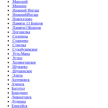
Манский
Минино
Нижний Ингаш
НижнийИнгаш
Новоселово
Памяти 13 Борцов
Памяти13Борцов
Погорелка
Солонцы
Старцево
Стрелка
Сухобузимское
Усть-Мана
Устюг
Холмогорское
Шуваево
Шушенское
Элита
Артемовск
Ачинск
Боготол
Бородино
Дивногорск
Дудинка
Енисейск