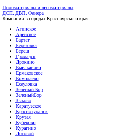
Пиломатериалы и лесоматериалы
ДСП, ДВП, Фанера
Компании в городах Красноярского края
Агинское
Арейское
Бартат
Березовка
Береш
Громадск
Дрокино
Емельяново
Ермаковское
Ермолаево
Есауловка
Зеленый Бор
ЗеленыйБор
Зыково
Каратузское
Краснотуранск
Крутая
Кубеково
Курагино
Логовой