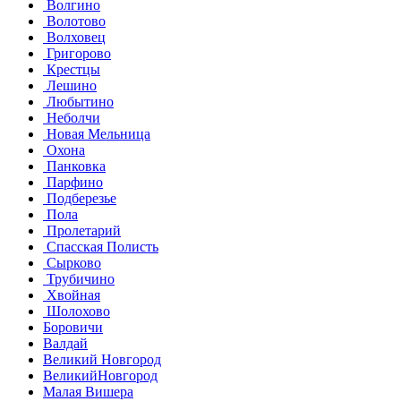
Волгино
Волотово
Волховец
Григорово
Крестцы
Лешино
Любытино
Неболчи
Новая Мельница
Охона
Панковка
Парфино
Подберезье
Пола
Пролетарий
Спасская Полисть
Сырково
Трубичино
Хвойная
Шолохово
Боровичи
Валдай
Великий Новгород
ВеликийНовгород
Малая Вишера