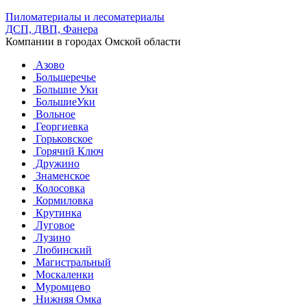
Пиломатериалы и лесоматериалы
ДСП, ДВП, Фанера
Компании в городах Омской области
Азово
Большеречье
Большие Уки
БольшиеУки
Вольное
Георгиевка
Горьковское
Горячий Ключ
Дружино
Знаменское
Колосовка
Кормиловка
Крутинка
Луговое
Лузино
Любинский
Магистральный
Москаленки
Муромцево
Нижняя Омка