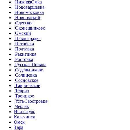
НижняяОмка
Нововаршавка
Новомосковка
Новоомский
Одесское
Оконешниково
Омский
Павлоградка
Петровка
Полтавка
Ракитинка
Ростовка
Русская Поляна
Седельниково
Солнцевка
Сосновское
Таврическое
Тевриз
Троицкое
Усть-Заостровка
Черлак
Исилькуль
Калачинск
Омск
Тара