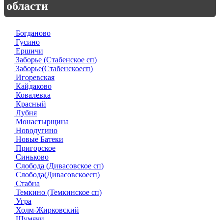
области
Богданово
Гусино
Ершичи
Заборье (Стабенское сп)
Заборье(Стабенскоесп)
Игоревская
Кайдаково
Ковалевка
Красный
Лубня
Монастырщина
Новодугино
Новые Батеки
Пригорское
Синьково
Слобода (Дивасовское сп)
Слобода(Дивасовскоесп)
Стабна
Темкино (Темкинское сп)
Угра
Холм-Жирковский
Шумячи