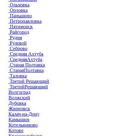
Ольховка
Орловка
Паньшино
Петропавловка
Пятиморск
Райгород
Рудня
Рулевой
Себрово
Средняя Ахтуба
СредняяАхтуба
Старая Полтавка
СтараяПолтавка
Таловка
Третий Решающий
ТретийРешающий
Волгоград
Волжский
Дубовка
Жирновск
Калач-на-Дону
Камышин
Котельниково
Котово
Краснослободск