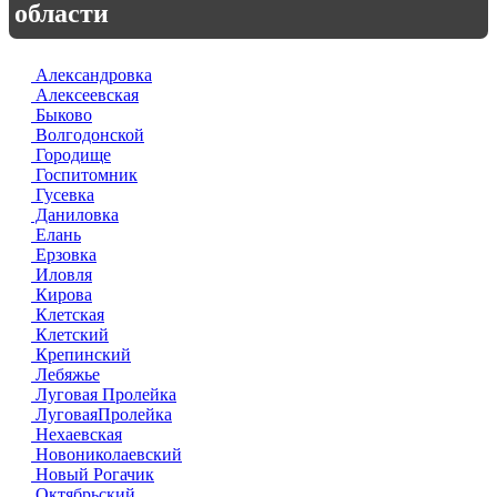
области
Александровка
Алексеевская
Быково
Волгодонской
Городище
Госпитомник
Гусевка
Даниловка
Елань
Ерзовка
Иловля
Кирова
Клетская
Клетский
Крепинский
Лебяжье
Луговая Пролейка
ЛуговаяПролейка
Нехаевская
Новониколаевский
Новый Рогачик
Октябрьский